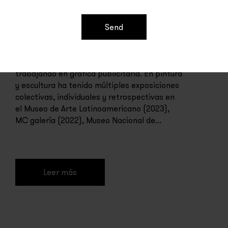
Edgardo Giménez
Send
Edgardo Giménez (1942) nació en Santa Fe,
Argentina. Artista autodidacta, comenzó
trabajando en gráfica publicitaria. En pintura
y escultura ha tenido múltiples exposiciones
colectivas, individuales y retrospectivas en
el Museo de Arte Latinoamericano (2023),
MC galería (2022), Museo Nacional de...
Leer más