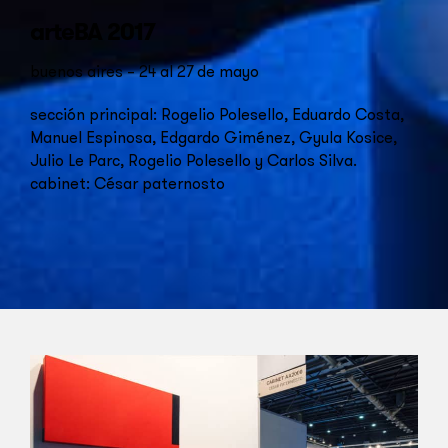
arteBA 2017
buenos aires – 24 al 27 de mayo
sección principal: Rogelio Polesello, Eduardo Costa,
Manuel Espinosa, Edgardo Giménez, Gyula Kosice,
Julio Le Parc, Rogelio Polesello y Carlos Silva.
cabinet: César paternosto