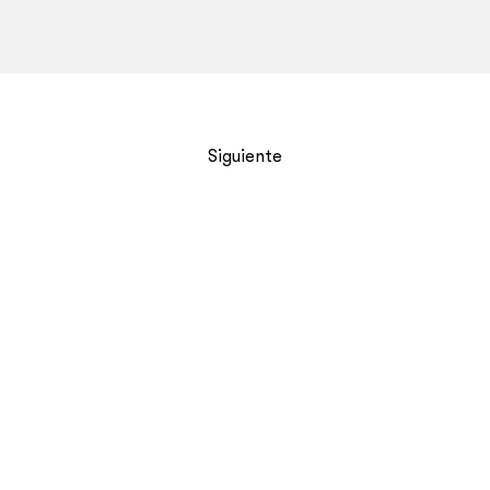
Siguiente
Frieze New York 2020
Ver más