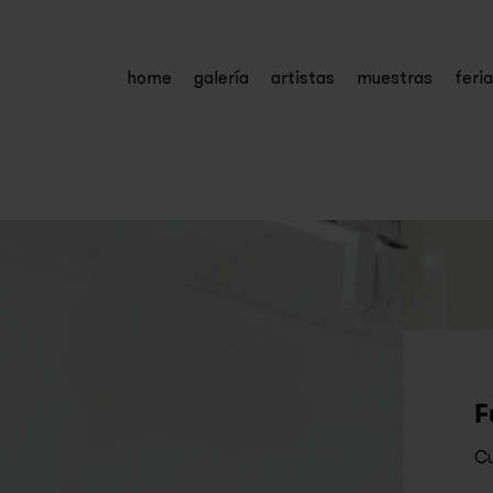
home
galería
artistas
muestras
feri
F
Cu