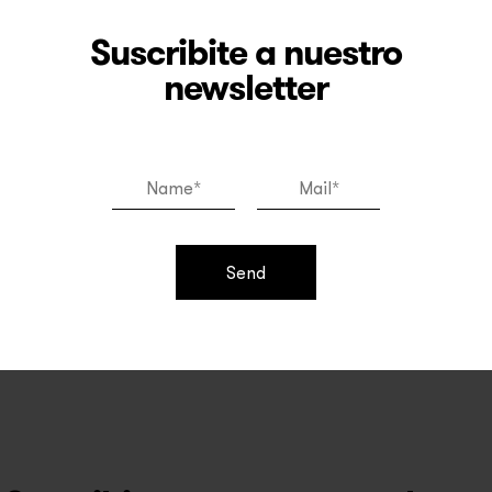
Suscribite a nuestro
newsletter
Recapitulando arteBA 2019
En esta nueva edición que paso de arteBA, exhibimos
la mejor obra de la exposición, capturando la
atención de todo el pabellón. La misma fue realizada
por De La Vega...
Send
Ver más