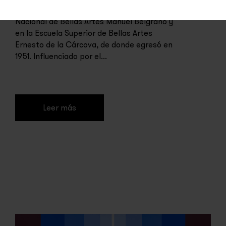
escultor y diseñador. Estudió en la Escuela
Nacional de Bellas Artes Manuel Belgrano y
en la Escuela Superior de Bellas Artes
Ernesto de la Cárcova, de donde egresó en
1951. Influenciado por el...
Leer más