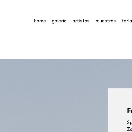
home
galería
artistas
muestras
feri
F
Sp
Z