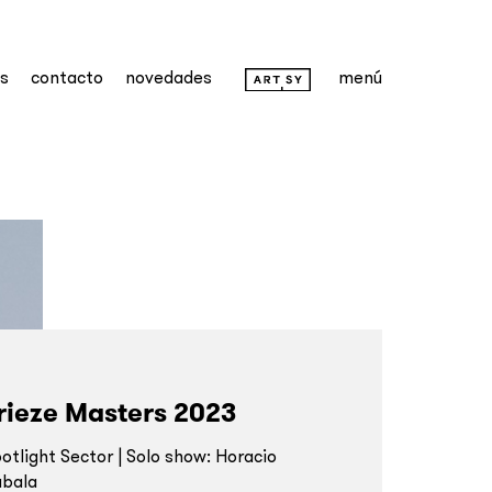
as
contacto
novedades
menú
rieze Masters 2023
otlight Sector | Solo show: Horacio
abala