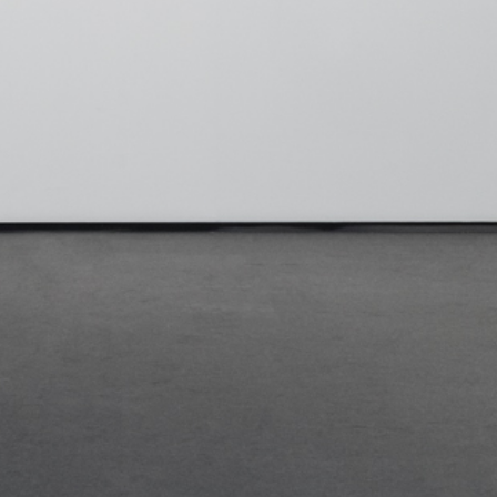
Suscribite a nuestro newslette
Send