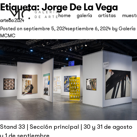
Etiqueta:
Jorge De La Vega
home
galería
artistas
muest
arteba 2024
Posted on
septiembre 5, 2024
septiembre 6, 2024
by
Galería
MCMC
Suscribite a nuestro
newsletter
Stand 33 | Sección principal | 30 y 31 de agosto
y 1 de septiembre