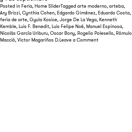
Posted in
Feria
,
Home Slider
Tagged
arte moderno
,
arteba
,
Ary Brizzi
,
Cynthia Cohen
,
Edgardo Giménez
,
Eduardo Costa
,
feria de arte
,
Gyula Kosice
,
Jorge De La Vega
,
Kenneth
Kemble
,
Luis F. Benedit
,
Luis Felipe Noé
,
Manuel Espinosa
,
Nicolás García Uriburu
,
Oscar Bony
,
Rogelio Polesello
,
Rómulo
Send
on
Macció
,
Victor Magariños D.
Leave a Comment
arteba
2024