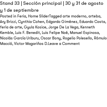
Stand 33 | Sección principal | 30 y 31 de agosto
y 1 de septiembre
Posted in
Feria
,
Home Slider
Tagged
arte moderno
,
arteba
,
Ary Brizzi
,
Cynthia Cohen
,
Edgardo Giménez
,
Eduardo Costa
,
feria de arte
,
Gyula Kosice
,
Jorge De La Vega
,
Kenneth
Send
Kemble
,
Luis F. Benedit
,
Luis Felipe Noé
,
Manuel Espinosa
,
Nicolás García Uriburu
,
Oscar Bony
,
Rogelio Polesello
,
Rómulo
on
Macció
,
Victor Magariños D.
Leave a Comment
arteba
2024