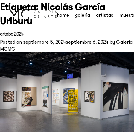
Etiqueta:
Nicolás García
home
galería
artistas
muest
Uriburu
arteba 2024
Posted on
septiembre 5, 2024
septiembre 6, 2024
by
Galería
MCMC
Suscribite a nuestro
newsletter